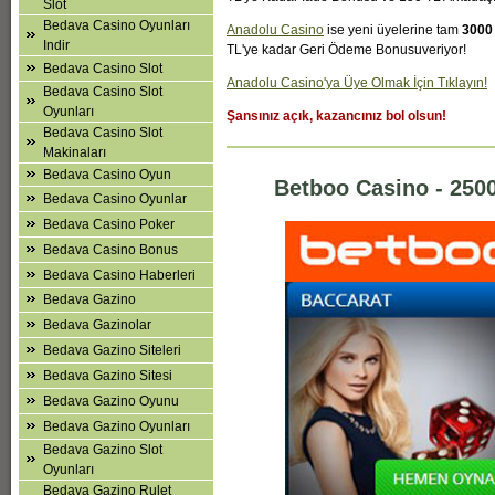
Slot
Bedava Casino Oyunları
Anadolu Casino
ise yeni üyelerine tam
3
000
Indir
TL'ye kadar Geri Ödeme Bonusuveriyor!
Bedava Casino Slot
Anadolu Casino'ya Üye Olmak İçin Tıklayın!
Bedava Casino Slot
Oyunları
Şansınız açık, kazancınız bol olsun!
Bedava Casino Slot
Makinaları
Bedava Casino Oyun
Betboo Casino - 250
Bedava Casino Oyunlar
Bedava Casino Poker
Bedava Casino Bonus
Bedava Casino Haberleri
Bedava Gazino
Bedava Gazinolar
Bedava Gazino Siteleri
Bedava Gazino Sitesi
Bedava Gazino Oyunu
Bedava Gazino Oyunları
Bedava Gazino Slot
Oyunları
Bedava Gazino Rulet