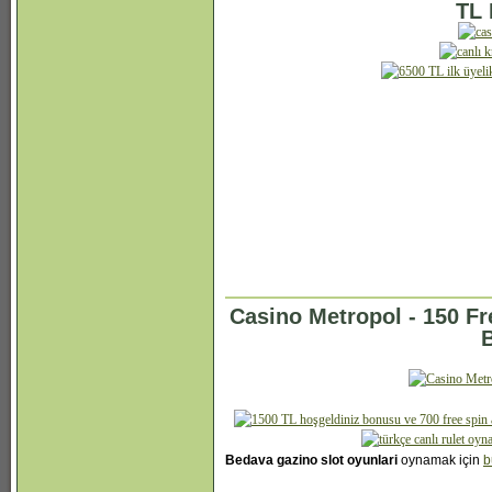
TL 
Casino Metropol - 150 Fr
Bedava gazino slot oyunlari
oynamak için
b